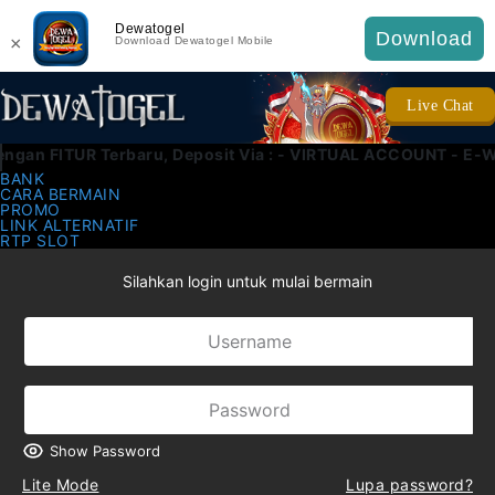
Dewatogel
Download
×
Download Dewatogel Mobile
Live Chat
R Terbaru, Deposit Via : - VIRTUAL ACCOUNT - E-WALLET - 
BANK
CARA BERMAIN
PROMO
LINK ALTERNATIF
RTP SLOT
Silahkan login untuk mulai bermain
Show Password
Lite Mode
Lupa password?