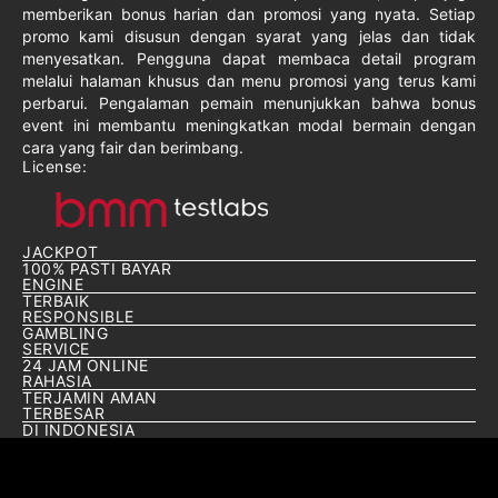
memberikan bonus harian dan promosi yang nyata. Setiap
promo kami disusun dengan syarat yang jelas dan tidak
menyesatkan. Pengguna dapat membaca detail program
melalui halaman khusus dan menu promosi yang terus kami
perbarui. Pengalaman pemain menunjukkan bahwa bonus
event ini membantu meningkatkan modal bermain dengan
cara yang fair dan berimbang.
License:
JACKPOT
100% PASTI BAYAR
ENGINE
TERBAIK
RESPONSIBLE
GAMBLING
SERVICE
24 JAM ONLINE
RAHASIA
TERJAMIN AMAN
TERBESAR
DI INDONESIA
© Copyright 2014 - 2026
. All Rights Reserved.